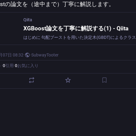
oostの論文を（途中まで）丁寧に解説します。
Qiita
XGBoost論文を丁寧に解説する(1) - Qiita
月07日 08:32
·
·
SubwayTooter
ト
·
0
引用
·
0
お気に入り