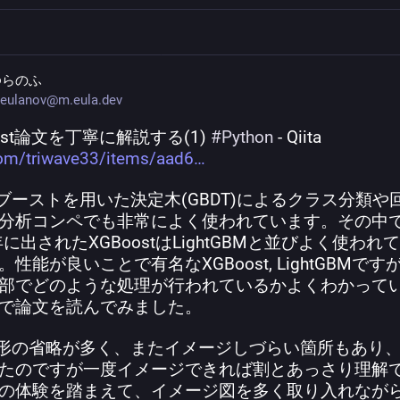
ゆらのふ
eulanov@m.eula.dev
ost論文を丁寧に解説する(1) 
#
Python
 - Qiita 
com/triwave33/items/aad6
配ブーストを用いた決定木(GBDT)によるクラス分類や
分析コンペでも非常によく使われています。その中
6年に出されたXGBoostはLightGBMと並びよく使われ
。性能が良いことで有名なXGBoost, LightGBMです
部でどのような処理が行われているかよくわかって
で論文を読んでみました。
変形の省略が多く、またイメージしづらい箇所もあり
たのですが一度イメージできれば割とあっさり理解
の体験を踏まえて、イメージ図を多く取り入れなが