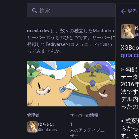
戻る
m.eula.dev
は、数々の独立したMastodon
@
サーバーのうちのひとつです。サーバーに
登録してFediverseのコミュニティに加わ
XGBo
ってみませんか。
qiita.
> 勾
データ
201
法です
デル内
ったの
管理者
サーバーの情報
> 式
ゆらのふ
1
らかっ
@eulanov
人のアクティブユー
す。そ
ザー